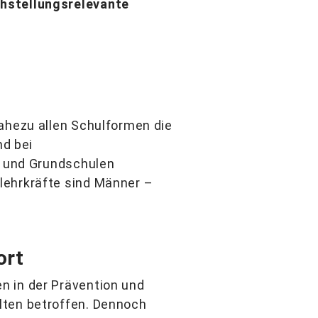
chstellungsrelevante
nahezu allen Schulformen die
nd bei
s und Grundschulen
lehrkräfte sind Männer –
ort
n in der Prävention und
lten betroffen. Dennoch