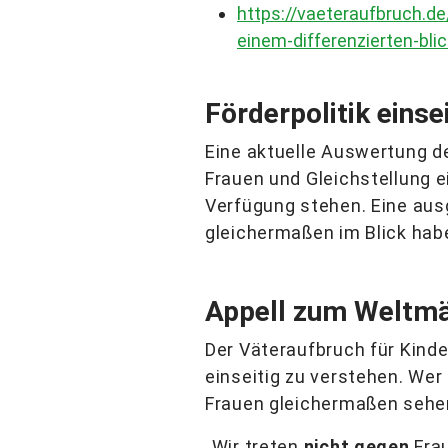
https://vaeteraufbruch.d
einem-differenzierten-bl
Förderpolitik einse
Eine aktuelle Auswertung de
Frauen und Gleichstellung ei
Verfügung stehen. Eine aus
gleichermaßen im Blick hab
Appell zum Weltm
Der Väteraufbruch für Kinder
einseitig zu verstehen. We
Frauen gleichermaßen sehen
„Wir treten
nicht gegen
Frau