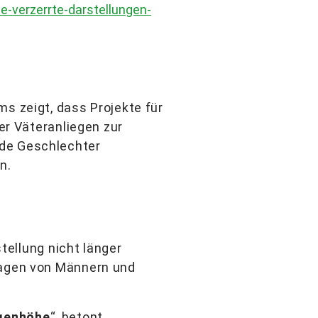
-verzerrte-darstellungen-
s zeigt, dass Projekte für
der Väteranliegen zur
ide Geschlechter
n.
stellung nicht länger
lagen von Männern und
ugenhöhe
“, betont