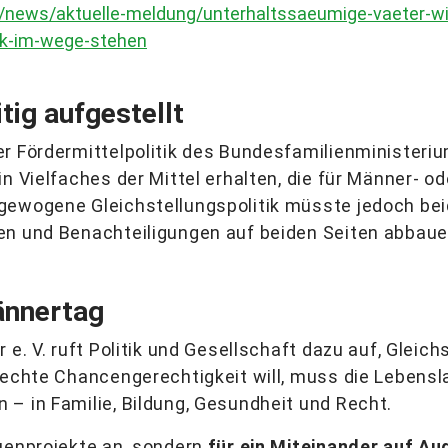
e/news/aktuelle-meldung/unterhaltssaeumige-vaeter-wie
ick-im-wege-stehen
itig aufgestellt
r Fördermittelpolitik des Bundesfamilienministerium
n Vielfaches der Mittel erhalten, die für Männer- o
gewogene Gleichstellungspolitik müsste jedoch be
en und Benachteiligungen auf beiden Seiten abbaue
ännertag
 e. V. ruft Politik und Gesellschaft dazu auf, Gleich
r echte Chancengerechtigkeit will, muss die Lebens
 – in Familie, Bildung, Gesundheit und Recht.
enprojekte an, sondern
für ein Miteinander auf A